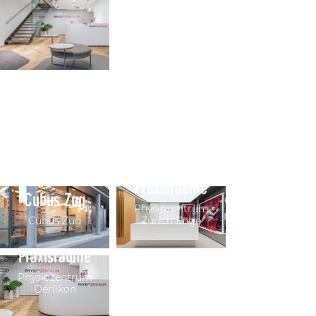
Innenausbau für
Praxisräume
Cubus Zug
Physiozentrum
Cubus Zug
Zürich Enge
Innenausbau für
Praxisräume
Physiozentrum
Oerlikon