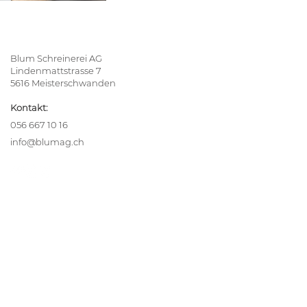
Blum Schreinerei AG
Lindenmattstrasse 7
5616 Meisterschwanden
Kontakt:
056 667 10 16
info@blumag.ch
Ihre Inspiration
Alle Referenzen
blumReport
Team
Lehrstellen