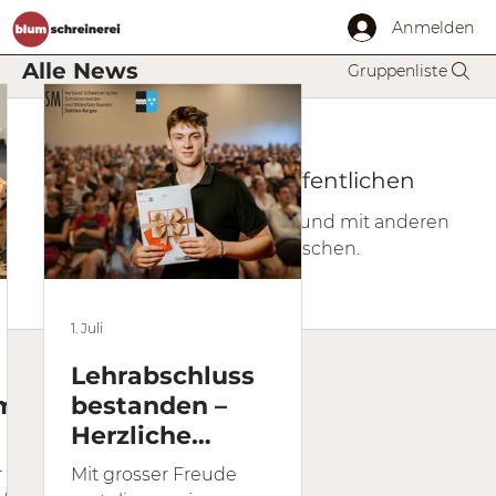
Anmelden
Alle News
Gruppenliste
Ersten Beitrag veröffentlichen
Jetzt einen Beitrag erstellen und mit anderen
Mitgliedern austauschen.
1. Juli
Lehrabschluss
am
bestanden –
Herzliche
Gratulation, Philipp!
r
Mit grosser Freude