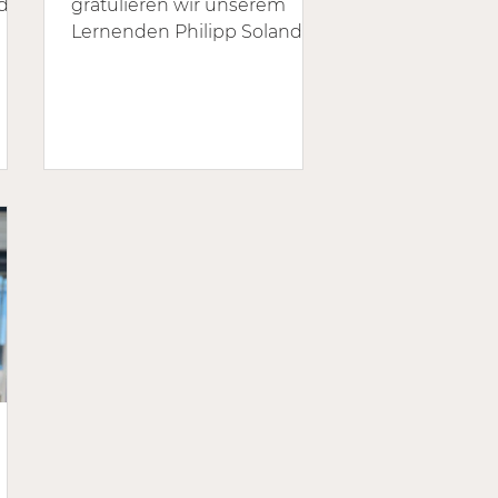
d
gratulieren wir unserem
Lernenden Philipp Soland
uns
ganz herzlich zur erfolgreich
um
bestandenen
Lehrabschlussprüfung als
Schreiner EFZ. Der
k
Lehrabschluss ist das
Ergebnis von viel Einsatz,
Fleiss und handwerklichem
Können. Während seiner
tück
Ausbildung hat Philipp
zahlreiche spannende
Projekte begleitet, sein
Fachwissen stetig erweitert
und sich zu einem
wertvollen Teammitglied
entwickelt. Wir sind stolz auf
n
diese starke Leistung und
freuen uns sehr, dass Philipp