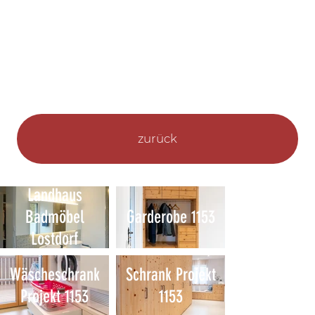
zurück
Landhaus
Badmöbel
Garderobe 1153
Lostdorf
Wäscheschrank
Schrank Projekt
Projekt 1153
1153