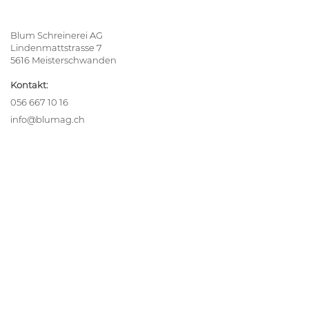
Blum Schreinerei AG
Lindenmattstrasse 7
5616 Meisterschwanden
Kontakt:
056 667 10 16
info@blumag.ch
Ihre Inspiration
Alle Referenzen
blumReport
Team
Lehrstellen
Unsere Leistungen
Küchen