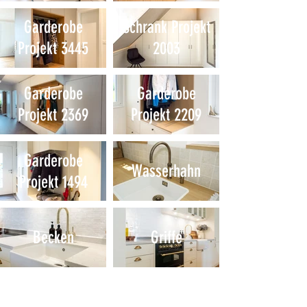
Garderobe
Schrank Projekt
Projekt 3445
2003
Garderobe
Garderobe
Projekt 2369
Projekt 2209
Garderobe
Wasserhahn
Projekt 1494
Becken
Griffe