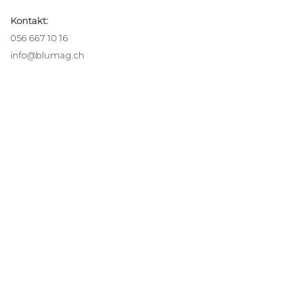
Kontakt:
056 667 10 16
info@blumag.ch
Ihre Inspiration
Alle Referenzen
blumReport
Team
Lehrstellen
Unsere Leistungen
Küchen
Umbau
Innenausbau
Praxen und Gesundheitswesen