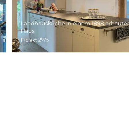
Landhausküche in einem 1898 erbaute
Haus
Projekt 2975
Unsere Leistungen
Küchen
Umbau
Innenausbau
Praxen und Gesundheitswesen
Schrank