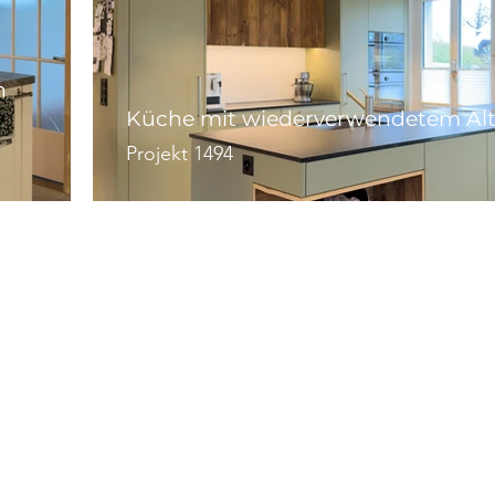
n
Küche mit wiederverwendetem Alt
Projekt 1494
Ihre Inspiration
Alle Referenzen
blumReport
Team
Lehrstellen