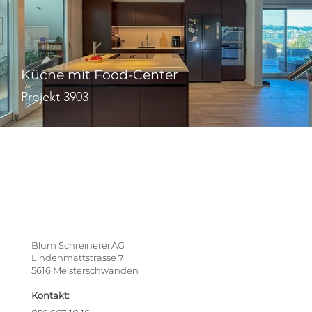
Küche mit Food-Center
Projekt 3903
Blum Schreinerei AG
Lindenmattstrasse 7
5616 Meisterschwanden
Kontakt: