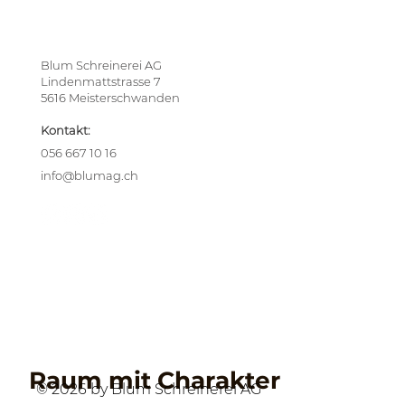
Blum Schreinerei AG
Lindenmattstrasse 7
5616 Meisterschwanden
Kontakt:
056 667 10 16
info@blumag.ch
Raum mit Charakter
© 2026 by Blum Schreinerei AG