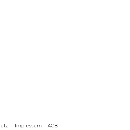
Ihre Inspiration
Alle Referenzen
blumReport
Team
Lehrstellen
utz
Impressum
AGB