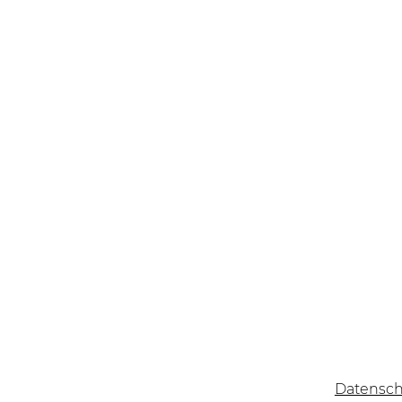
Unsere Leistungen
Küchen
Umbau
Innenausbau
Praxen und Gesundheitswesen
Schrank
Badezimmer
Tür
Datensch