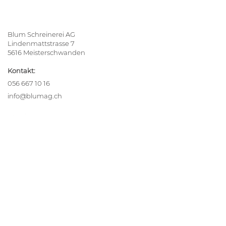
Blum Schreinerei AG
Lindenmattstrasse 7
5616 Meisterschwanden
Kontakt:
056 667 10 16
info@blumag.ch
Ihre Inspiration
Alle Referenzen
blumReport
Team
Lehrstellen
Unsere Leistungen