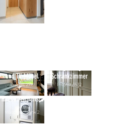
Wohnwand mit
Blumenfenster
Massgefertigtes
und TV-Möbel
Schrankzimmer
Projekt 2719
Projekt 3532
Hauswirtschaftsraum
Kensho
Wäscheschrank 2