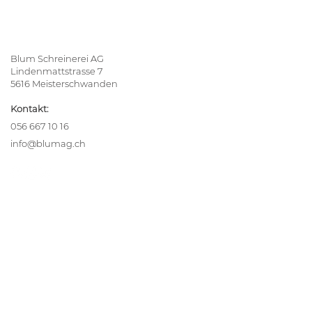
Blum Schreinerei AG
Lindenmattstrasse 7
5616 Meisterschwanden
Kontakt:
056 667 10 16
info@blumag.ch
Ihre Inspiration
Alle Referenzen
blumReport
Team
Lehrstellen
Unsere Leistungen