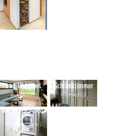
Wohnwand mit
Blumenfenster
Massgefertigtes
und TV-Möbel
Schrankzimmer
Projekt 2719
Projekt 3532
Hauswirtschaftsraum
Kensho
Wäscheschrank 2