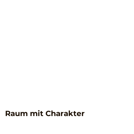
blumReport
Team
Lehrstellen
Unsere Leistungen
Küchen
Umbau
Innenausbau
Praxen und Gesundheitswesen
Schrank
Badezimmer
Tür
Raum mit Charakter