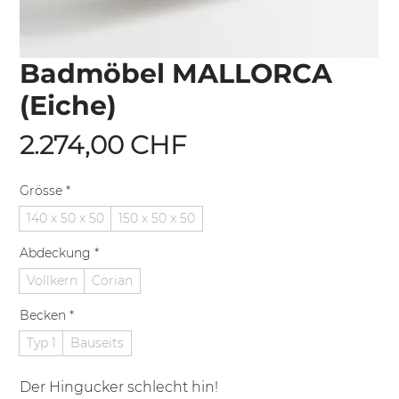
Badmöbel MALLORCA
(Eiche)
Preis
2.274,00 CHF
Grösse
*
140 x 50 x 50
150 x 50 x 50
Abdeckung
*
Vollkern
Corian
Becken
*
Typ 1
Bauseits
Der Hingucker schlecht hin!