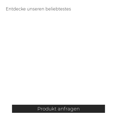
Entdecke unseren beliebtestes
Badzimmermöbel aus den besten Materialen mit
Schweizer Hersteller Garantie!
Produkt anfragen