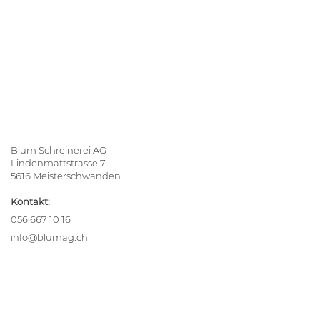
Blum Schreinerei AG
Lindenmattstrasse 7
5616 Meisterschwanden
Kontakt:
056 667 10 16
info@blumag.ch
Ihre Inspiration
Alle Referenzen