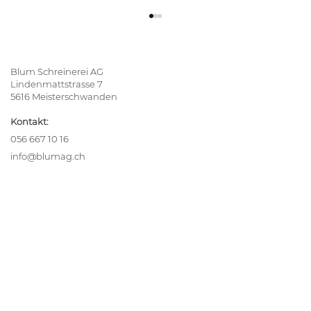
Blum Schreinerei AG
Lindenmattstrasse 7
5616 Meisterschwanden
Kontakt:
056 667 10 16
info@blumag.ch
Lehrabschluss bestanden –
Herzliche Gratulation, Philipp!
Ihre Inspiration
Alle Referenzen
blumReport
Team
Lehrstellen