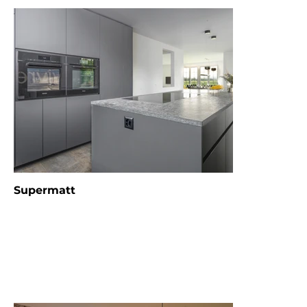
Massivholzfronten. Furniere sind in
verschiedenen Holzarten und
Maserungen erhältlich und bringen
Eleganz sowie zeitlosen Charme in die
Küche. Sie sind jedoch empfindlicher
gegenüber Kratzern und Feuchtigkeit
und erfordern etwas Pflege.
Supermatt