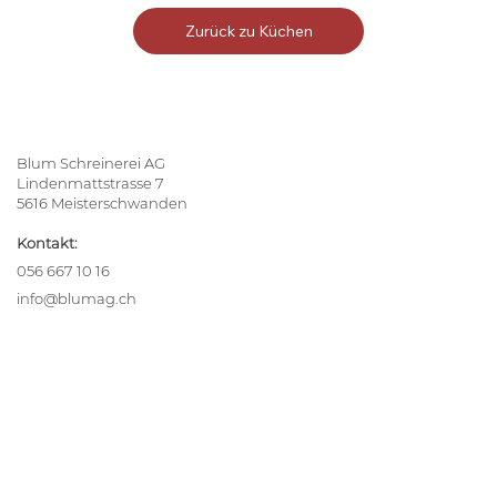
Zurück zu Küchen
Blum Schreinerei AG
Lindenmattstrasse 7
5616 Meisterschwanden
Kontakt:
056 667 10 16
info@blumag.ch
Ihre Inspiration
Alle Referenzen
blumReport
Team