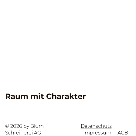
Lehrstellen
Unsere Leistungen
Küchen
Umbau
Innenausbau
Praxen und Gesundheitswesen
Schrank
Badezimmer
Tür
Raum mit Charakter
© 2026 by Blum
Datenschutz
Schreinerei AG
Impressum
AGB